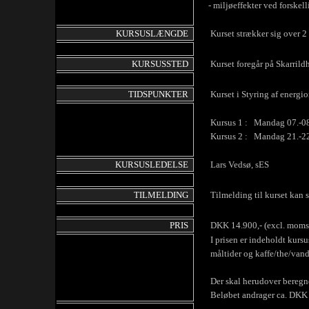
- miljøeffekter ved forskell
KURSUSLÆNGDE
Kurset strækker sig over 2 
KURSUSSTED
Kurset foregår på Skarrildh
TIDSPUNKTER
Kurset i Styring af energio
Kursus 1 : Mandag 07.-08. 
Kursus 2 : Mandag 21.-22. 
KURSUSLEDELSE
Lars Vedsø, sES
TILMELDING
Tilmelding til kurset kan 
PRIS
DKK 14.900,- (excl. moms
I prisen er indeholdt kursusa
måltider og kaffe/the/vand 
Der skal herudover beregnes 
Beløbet andrager ca. DKK 