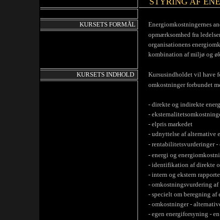
STYRING AF EN
KURSETS FORMÅL
Energiomkostningernes andel
opmærksomhed fra ledelsens s
organisationens energiomko
kombination af miljø og øko
KURSETS INDHOLD
Kursusindholdet vil have fok
omkostninger forbundet med
- direkte og indirekte ener
- eksternalitetsomkostninge
- elpris markedet
- udnyttelse af alternative e
- rentabilitetsvurderinger - 
- energi og energiomkostni
- identifikation af direkte o
- intern og ekstern rapporte
- omkostningsvurdering af e
- specielt om beregning af e
- omkostninger - alternative
- egen energiforsyning - en 