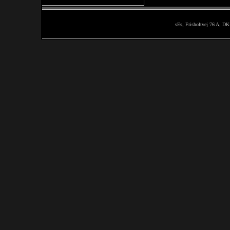
sEs, Frisholtvej 76 A, DK-8850 Bj